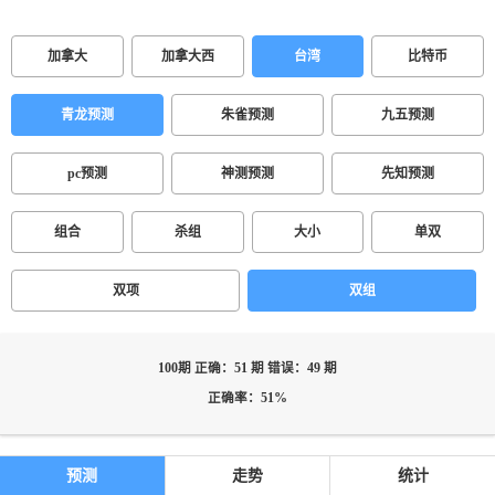
加拿大
加拿大西
台湾
比特币
青龙预测
朱雀预测
九五预测
pc预测
神测预测
先知预测
组合
杀组
大小
单双
双项
双组
100期 正确：51 期 错误：49 期
正确率：51%
预测
走势
统计