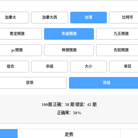
加拿大
加拿大西
台湾
比特币
青龙预测
朱雀预测
九五预测
pc预测
神测预测
先知预测
组合
杀组
大小
单双
双项
双组
100期 正确：58 期 错误：42 期
正确率：58%
走势