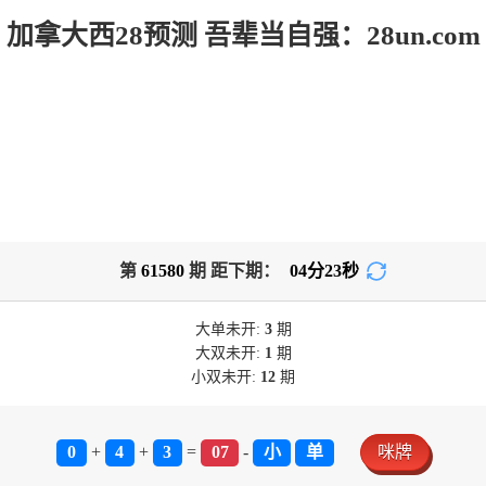
加拿大西28预测 吾辈当自强：28un.com
第
61580
期 距下期：
04
分
23
秒
大单
未开:
3
期
大双
未开:
1
期
小双
未开:
12
期
0
+
4
+
3
=
07
-
小
单
咪牌