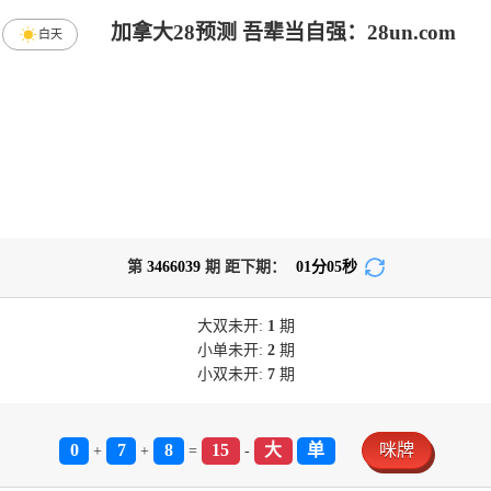
加拿大28预测 吾辈当自强：28un.com
白天
第
3466039
期 距下期：
01
分
05
秒
大双
未开:
1
期
小单
未开:
2
期
小双
未开:
7
期
0
7
8
15
大
单
咪牌
+
+
=
-