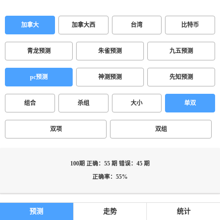
加拿大
加拿大西
台湾
比特币
青龙预测
朱雀预测
九五预测
pc预测
神测预测
先知预测
组合
杀组
大小
单双
双项
双组
100期 正确：55 期 错误：45 期
正确率：55%
预测
走势
统计