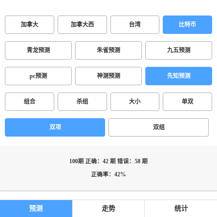
加拿大
加拿大西
台湾
比特币
青龙预测
朱雀预测
九五预测
pc预测
神测预测
先知预测
组合
杀组
大小
单双
双项
双组
100期 正确：42 期 错误：58 期
正确率：42%
预测
走势
统计