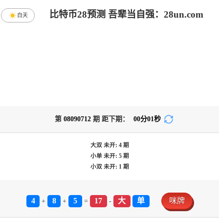
比特币28预测 吾辈当自强：28un.com
白天
第
08090712
期 距下期：
00
分
00
秒
大双
未开:
4
期
小单
未开:
5
期
小双
未开:
1
期
4
8
5
17
大
单
咪牌
+
+
=
-