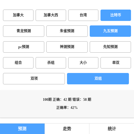
加拿大
加拿大西
台湾
比特币
青龙预测
朱雀预测
九五预测
pc预测
神测预测
先知预测
组合
杀组
大小
单双
双项
双组
100期 正确：42 期 错误：58 期
正确率：42%
预测
走势
统计